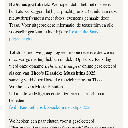
De Schaapjesfabriek
. We hopen dat u het met ons eens 
bent als we zeggen dat hij er prachtig uitziet! Onderaan deze 
nieuwsbrief vindt u meer foto’s, eveneens gemaakt door 
Tessa. Voor uitgebreidere informatie, de teaser film en alle 
voorstellingen kunt u hier kijken:
Lost in the Stars 
projectpagina
Tot slot sturen we graag nog een mooie recensie die we na 
onze vorige mailing hebben ontdekt. Op Eerste Kerstdag 
werd onze opname 
Echoes of Budapest 
online geselecteerd 
Theo’s Klassieke Muziektips 2025
als een van 
, 
samengesteld door klassieke muziekrecensent Theo 
Wubbolts van Music Emotion.
U kunt de volledige recensie hier lezen — scroll naar 
beneden:
fwd.nl/audio/theos-klassieke-muziektips-2025
We hebben een paar citaten voor u geselecteerd:
“
Wat spelen deze drie dames fantastisch! En is de opname 