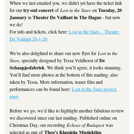
When we last emailed you, we didn’t yet have the ticket link 
try-out concert 
Tuesday, 20 
for our 
of 
Lost in the Stars
 on 
January
Theater De Vaillant in The Hague
 in 
 - but now 
we do! 
For info and tickets, click here: 
Lost in the Stars -  Theater 
De Vaillant 20-1-26
We’re also delighted to share our new flyer for 
Lost in the 
De 
Stars
, specially designed by Tessa Veldhorst of 
Schaapjesfabriek
. We think you’ll agree, it looks stunning. 
You’ll find more photos at the bottom of this mailing, also 
taken by Tessa. More information, teaser film and 
performances can be found here: 
Lost in the Stars project 
page
Before we go, we’d like to highlight another fabulous review 
we discovered since our last mailing. Published online on 
Christmas Day, our recording 
Echoes of Budapest
 was 
Theo’s Klassieke Muziektips 
selected as one of 