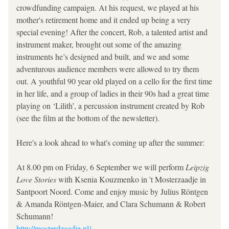
crowdfunding campaign. At his request, we played at his 
mother's retirement home and it ended up being a very 
special evening! After the concert, Rob, a talented artist and 
instrument maker, brought out some of the amazing 
instruments he’s designed and built, and we and some 
adventurous audience members were allowed to try them 
out. A youthful 90 year old played on a cello for the first time 
in her life, and a group of ladies in their 90s had a great time 
playing on ‘Lilith’, a percussion instrument created by Rob 
(see the film at the bottom of the newsletter).
Here's a look ahead to what's coming up after the summer:
At 8.00 pm on Friday, 6 September we will perform 
Leipzig 
Love Stories 
with Ksenia Kouzmenko in 't Mosterzaadje in 
Santpoort Noord. Come and enjoy music by Julius Röntgen 
& Amanda Röntgen-Maier, and Clara Schumann & Robert 
Schumann!
http://mosterdzaadje.nl/