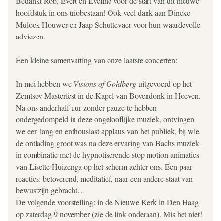
Bedankt Rob, Evert en Eveline voor de start van dit nieuwe 
hoofdstuk in ons triobestaan! Ook veel dank aan Dineke 
Mulock Houwer en Jaap Schuttevaer voor hun waardevolle 
adviezen.
Een kleine samenvatting van onze laatste concerten:
In mei hebben we 
Visions of Goldberg
 uitgevoerd op het 
Zemtsov Masterfest in de Kapel van Bovendonk in Hoeven. 
Na ons anderhalf uur zonder pauze te hebben 
ondergedompeld in deze ongelooflijke muziek, ontvingen 
we een lang en enthousiast applaus van het publiek, bij wie 
de ontlading groot was na deze ervaring van Bachs muziek 
in combinatie met de hypnotiserende stop motion animaties 
van Lisette Huizenga op het scherm achter ons. Een paar 
reacties: betoverend, meditatief, naar een andere staat van 
bewustzijn gebracht…
De volgende voorstelling: in de Nieuwe Kerk in Den Haag 
op zaterdag 9 november (zie de link onderaan). Mis het niet!