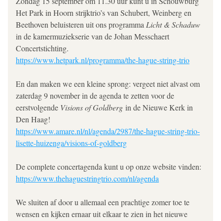
Zondag 15 september om 11.30 uur kunt u in Schouwburg 
Het Park in Hoorn strijktrio’s van Schubert, Weinberg en 
Beethoven beluisteren uit ons programma 
Licht & Schaduw
in de kamermuziekserie van de Johan Messchaert 
Concertstichting.
https://www.hetpark.nl/programma/the-hague-string-trio
En dan maken we een kleine sprong: vergeet niet alvast om 
zaterdag 9 november in de agenda te zetten voor de 
eerstvolgende 
Visions of Goldberg
 in de Nieuwe Kerk in 
Den Haag!
https://www.amare.nl/nl/agenda/2987/the-hague-string-trio-
lisette-huizenga/visions-of-goldberg
De complete concertagenda kunt u op onze website vinden: 
https://www.thehaguestringtrio.com/nl/agenda
We sluiten af door u allemaal een prachtige zomer toe te 
wensen en kijken ernaar uit elkaar te zien in het nieuwe 