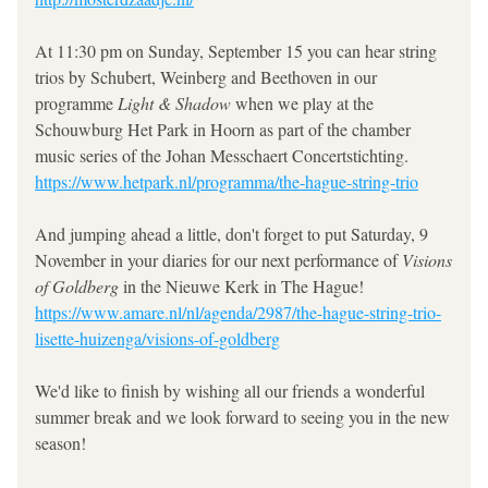
At 11:30 pm on Sunday, September 15 you can hear string 
trios by Schubert, Weinberg and Beethoven in our 
programme 
Light & Shadow 
when we play at the 
Schouwburg Het Park in Hoorn as part of the chamber 
music series of the Johan Messchaert Concertstichting. 
https://www.hetpark.nl/programma/the-hague-string-trio
And jumping ahead a little, don't forget to put Saturday, 9 
November in your diaries for our next performance of 
Visions 
of Goldberg
 in the Nieuwe Kerk in The Hague!
https://www.amare.nl/nl/agenda/2987/the-hague-string-trio-
lisette-huizenga/visions-of-goldberg
We'd like to finish by wishing all our friends a wonderful 
summer break and we look forward to seeing you in the new 
season! 